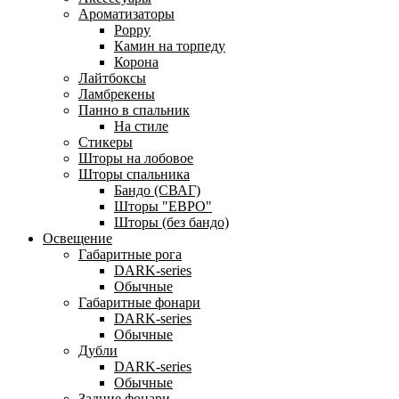
Ароматизаторы
Poppy
Камин на торпеду
Корона
Лайтбоксы
Ламбрекены
Панно в спальник
На стиле
Стикеры
Шторы на лобовое
Шторы спальника
Бандо (СВАГ)
Шторы "ЕВРО"
Шторы (без бандо)
Освещение
Габаритные рога
DARK-series
Обычные
Габаритные фонари
DARK-series
Обычные
Дубли
DARK-series
Обычные
Задние фонари