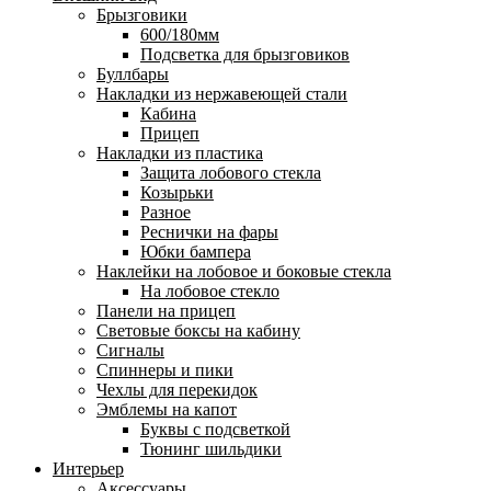
Брызговики
600/180мм
Подсветка для брызговиков
Буллбары
Накладки из нержавеющей стали
Кабина
Прицеп
Накладки из пластика
Защита лобового стекла
Козырьки
Разное
Реснички на фары
Юбки бампера
Наклейки на лобовое и боковые стекла
На лобовое стекло
Панели на прицеп
Световые боксы на кабину
Сигналы
Спиннеры и пики
Чехлы для перекидок
Эмблемы на капот
Буквы с подсветкой
Тюнинг шильдики
Интерьер
Аксессуары