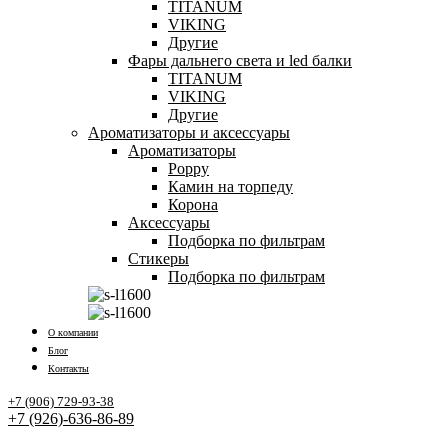
TITANUM
VIKING
Другие
Фары дальнего света и led балки
TITANUM
VIKING
Другие
Ароматизаторы и аксессуары
Ароматизаторы
Poppy
Камин на торпеду
Корона
Аксессуары
Подборка по фильтрам
Стикеры
Подборка по фильтрам
О компании
Блог
Контакты
+7 (906) 729-93-38
+7 (926)-636-86-89
Заказать звонок