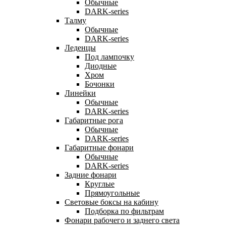
Обычные
DARK-series
Талму
Обычные
DARK-series
Леденцы
Под лампочку
Диодные
Хром
Бочонки
Линейки
Обычные
DARK-series
Габаритные рога
Обычные
DARK-series
Габаритные фонари
Обычные
DARK-series
Задние фонари
Круглые
Прямоугольные
Световые боксы на кабину
Подборка по фильтрам
Фонари рабочего и заднего света