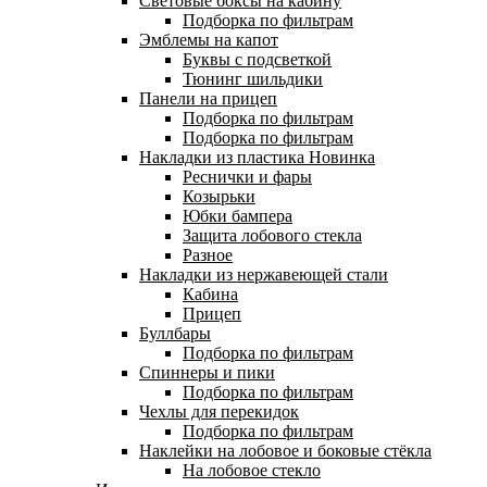
Световые боксы на кабину
Подборка по фильтрам
Эмблемы на капот
Буквы с подсветкой
Тюнинг шильдики
Панели на прицеп
Подборка по фильтрам
Подборка по фильтрам
Накладки из пластика
Новинка
Реснички и фары
Козырьки
Юбки бампера
Защита лобового стекла
Разное
Накладки из нержавеющей стали
Кабина
Прицеп
Буллбары
Подборка по фильтрам
Спиннеры и пики
Подборка по фильтрам
Чехлы для перекидок
Подборка по фильтрам
Наклейки на лобовое и боковые стёкла
На лобовое стекло