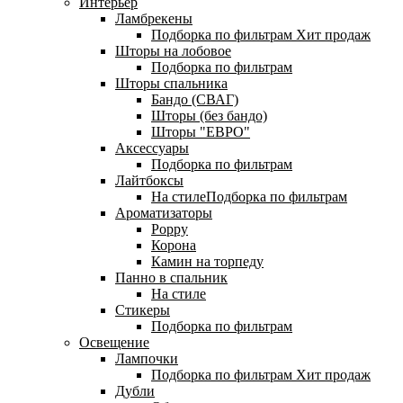
Интерьер
Ламбрекены
Подборка по фильтрам
Хит продаж
Шторы на лобовое
Подборка по фильтрам
Шторы спальника
Бандо (СВАГ)
Шторы (без бандо)
Шторы "ЕВРО"
Аксессуары
Подборка по фильтрам
Лайтбоксы
На стилеПодборка по фильтрам
Ароматизаторы
Poppy
Корона
Камин на торпеду
Панно в спальник
На стиле
Стикеры
Подборка по фильтрам
Освещение
Лампочки
Подборка по фильтрам
Хит продаж
Дубли