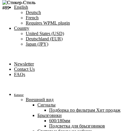
English
Deutsch
French
Requires WPML plugin
Country
United States (USD)
Deutschland (EUR)
Japan (JPY)
ADD ANYTHING HERE OR JUST REMOVE IT…
Newsletter
Contact Us
FAQs
Каталог
Внешний вид
Сигналы
Подборка по фильтрам
Хит продаж
Брызговики
600/180мм
Подсветка для брызговиков