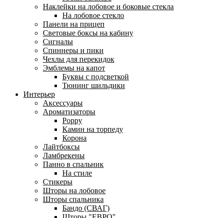
Наклейки на лобовое и боковые стекла
На лобовое стекло
Панели на прицеп
Световые боксы на кабину
Сигналы
Спиннеры и пики
Чехлы для перекидок
Эмблемы на капот
Буквы с подсветкой
Тюнинг шильдики
Интерьер
Аксессуары
Ароматизаторы
Poppy
Камин на торпеду
Корона
Лайтбоксы
Ламбрекены
Панно в спальник
На стиле
Стикеры
Шторы на лобовое
Шторы спальника
Бандо (СВАГ)
Шторы "ЕВРО"