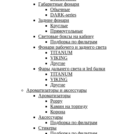
Габаритные фонари
Обычные
DARK-series
Задние фонари
Круглые
Прямоугольные
Световые боксы на кабину
Подборка по фильтрам
Фонари рабочего и заднего света
TITANUM
VIKING
Другие
Фары дальнего света и led балки
TITANUM
VIKING
Другие
Ароматизаторы и аксессуары
Ароматизаторы
Poppy
Камин на торпеду
Корона
Аксессуары
Подборка по фильтрам
Стикеры
Подборка по фильтрам