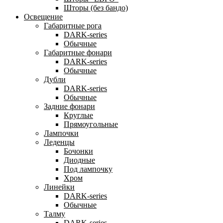
Шторы (без бандо)
Освещение
Габаритные рога
DARK-series
Обычные
Габаритные фонари
DARK-series
Обычные
Дубли
DARK-series
Обычные
Задние фонари
Круглые
Прямоугольные
Лампочки
Леденцы
Бочонки
Диодные
Под лампочку
Хром
Линейки
DARK-series
Обычные
Талму
DARK-series