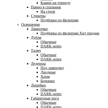
Камин на торпеду
Панно в спальник
На стиле
Стикеры
Подборка по фильтрам
Освещение
Лампочки
Подборка по фильтрам
Хит продаж
Дубли
Обычные
DARK-series
Талму
Обычные
DARK-series
Леденцы
Под лампочку
Диодные
Хром
Бочонки
Линейки
Обычные
DARK-series
Габаритные рога
Обычные
DARK-series