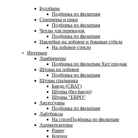
Буллбары
Подборка по фильтрам
Спиннеры и пики
Подборка по фильтрам
Чехлы для перекидок
Подборка по фильтрам
Наклейки на лобовое и боковые стёкла
На лобовое стекло
Интерьер
Ламбрекены
Подборка по фильтрам
Хит продаж
Шторы на лобовое
Подборка по фильтрам
Шторы спальника
Бандо (СВАГ)
Шторы (без бандо)
Шторы "ЕВРО"
Аксессуары
Подборка по фильтрам
Лайтбоксы
На стилеПодборка по фильтрам
Ароматизаторы
Poppy
Корона