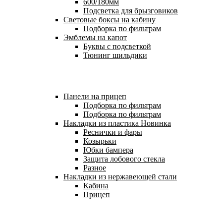
600/180мм
Подсветка для брызговиков
Световые боксы на кабину
Подборка по фильтрам
Эмблемы на капот
Буквы с подсветкой
Тюнинг шильдики
Панели на прицеп
Подборка по фильтрам
Подборка по фильтрам
Накладки из пластика
Новинка
Реснички и фары
Козырьки
Юбки бампера
Защита лобового стекла
Разное
Накладки из нержавеющей стали
Кабина
Прицеп