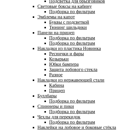
Подсветка для брызговиков
Световые боксы на кабину
Подборка по фильтрам
Эмблемы на капот
Буквы с подсветкой
Тюнинг шильдики
Панели на прицеп
Подборка по фильтрам
Подборка по фильтрам
Накладки из пластика
Новинка
Реснички и фары
Козырьки
Юбки бампера
Защита лобового стекла
Разное
Накладки из нержавеющей стали
Кабина
Прицеп
Буллбары
Подборка по фильтрам
Спиннеры и пики
Подборка по фильтрам
Чехлы для перекидок
Подборка по фильтрам
Наклейки на лобовое и боковые стёкла