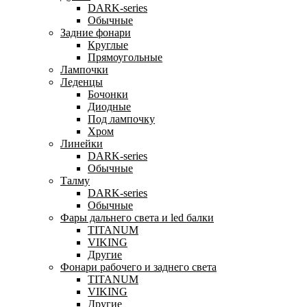
DARK-series
Обычные
Задние фонари
Круглые
Прямоугольные
Лампочки
Леденцы
Бочонки
Диодные
Под лампочку
Хром
Линейки
DARK-series
Обычные
Талму
DARK-series
Обычные
Фары дальнего света и led балки
TITANUM
VIKING
Другие
Фонари рабочего и заднего света
TITANUM
VIKING
Другие