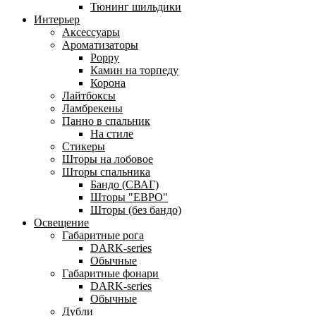
Тюнинг шильдики
Интерьер
Аксессуары
Ароматизаторы
Poppy
Камин на торпеду
Корона
Лайтбоксы
Ламбрекены
Панно в спальник
На стиле
Стикеры
Шторы на лобовое
Шторы спальника
Бандо (СВАГ)
Шторы "ЕВРО"
Шторы (без бандо)
Освещение
Габаритные рога
DARK-series
Обычные
Габаритные фонари
DARK-series
Обычные
Дубли