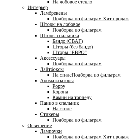
На лобовое стекло
Интерьер
Ламбрекены
Подборка по фильтрам
Хит продаж
Шторы на лобовое
Подборка по фильтрам
Шторы спальника
Бандо (СВАГ)
Шторы (без бандо)
Шторы "ЕВРО"
Аксессуары
Подборка по фильтрам
Лайтбоксы
На стилеПодборка по фильтрам
Ароматизаторы
Poppy
Корона
Камин на торпеду
Панно в спальник
На стиле
Стикеры
Подборка по фильтрам
Освещение
Лампочки
Подборка по фильтрам
Хит продаж