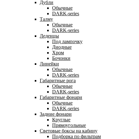
Дубли
Обычные
DARK-series
Талму
Обычные
DARK-series
Леденцы
Под лампочку
Диодные
Хром
Бочонки
Линейки
Обычные
DARK-series
Габаритные рога
Обычные
DARK-series
Габаритные фонари
Обычные
DARK-series
Задние фонари
Круглые
Прямоугольные
Световые боксы на кабину
Подборка по фильтрам