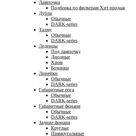
Лампочки
Подборка по фильтрам
Хит продаж
Дубли
Обычные
DARK-series
Талму
Обычные
DARK-series
Леденцы
Под лампочку
Диодные
Хром
Бочонки
Линейки
Обычные
DARK-series
Габаритные рога
Обычные
DARK-series
Габаритные фонари
Обычные
DARK-series
Задние фонари
Круглые
Прямоугольные