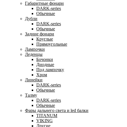
Габаритные фонари
DARK-series
Обычные
Дубли
DARK-series
Обычные
Задние фонари
Круглые
Прямоугольные
Лампочки
Леденцы
Бочонки
Диодные
Под лампочку
Хром
Линейки
DARK-series
Обычные
Талму
DARK-series
Обычные
Фары дальнего света и led балки
TITANUM
VIKING
Другие