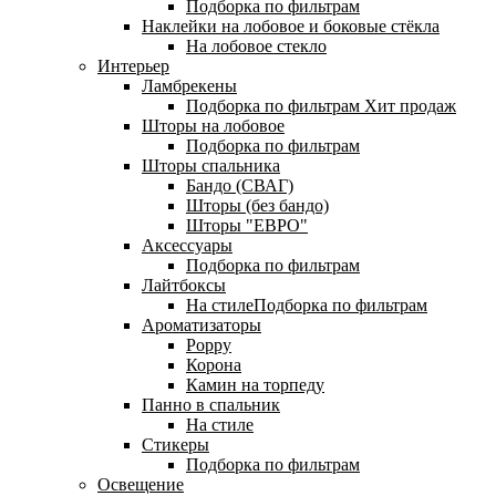
Подборка по фильтрам
Наклейки на лобовое и боковые стёкла
На лобовое стекло
Интерьер
Ламбрекены
Подборка по фильтрам
Хит продаж
Шторы на лобовое
Подборка по фильтрам
Шторы спальника
Бандо (СВАГ)
Шторы (без бандо)
Шторы "ЕВРО"
Аксессуары
Подборка по фильтрам
Лайтбоксы
На стилеПодборка по фильтрам
Ароматизаторы
Poppy
Корона
Камин на торпеду
Панно в спальник
На стиле
Стикеры
Подборка по фильтрам
Освещение