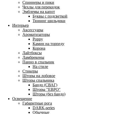
Спиннеры и пики
Чехлы для перекидок
Эмблемы на капот
Буквы с подсветкой
Тюнинг шильдики
Интерьер
Аксессуары
Ароматизаторы
Poppy
Камин на торпеду
Корона
Лайтбоксы
Ламбрекены
Панно в спальник
На стиле
Стикеры
Шторы на лобовое
Шторы спальника
Бандо (СВАГ)
Шторы "ЕВРО"
Шторы (без бандо)
Освещение
Габаритные рога
DARK-series
Обычные