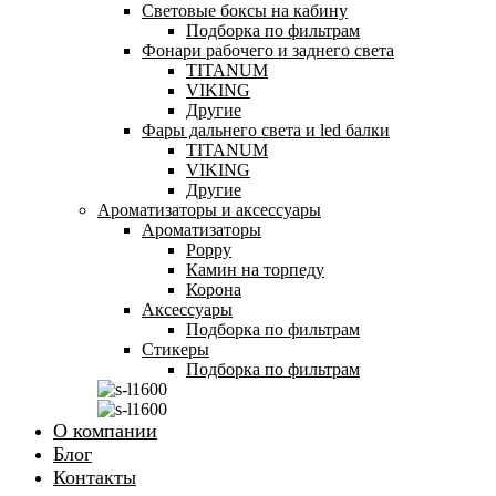
Световые боксы на кабину
Подборка по фильтрам
Фонари рабочего и заднего света
TITANUM
VIKING
Другие
Фары дальнего света и led балки
TITANUM
VIKING
Другие
Ароматизаторы и аксессуары
Ароматизаторы
Poppy
Камин на торпеду
Корона
Аксессуары
Подборка по фильтрам
Стикеры
Подборка по фильтрам
О компании
Блог
Контакты