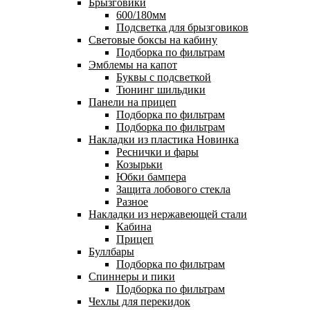
Брызговики
600/180мм
Подсветка для брызговиков
Световые боксы на кабину
Подборка по фильтрам
Эмблемы на капот
Буквы с подсветкой
Тюнинг шильдики
Панели на прицеп
Подборка по фильтрам
Подборка по фильтрам
Накладки из пластика
Новинка
Реснички и фары
Козырьки
Юбки бампера
Защита лобового стекла
Разное
Накладки из нержавеющей стали
Кабина
Прицеп
Буллбары
Подборка по фильтрам
Спиннеры и пики
Подборка по фильтрам
Чехлы для перекидок