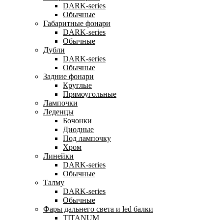
DARK-series
Обычные
Габаритные фонари
DARK-series
Обычные
Дубли
DARK-series
Обычные
Задние фонари
Круглые
Прямоугольные
Лампочки
Леденцы
Бочонки
Диодные
Под лампочку
Хром
Линейки
DARK-series
Обычные
Талму
DARK-series
Обычные
Фары дальнего света и led балки
TITANUM