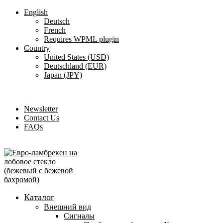
English
Deutsch
French
Requires WPML plugin
Country
United States (USD)
Deutschland (EUR)
Japan (JPY)
ADD ANYTHING HERE OR JUST REMOVE IT…
Newsletter
Contact Us
FAQs
Каталог
Внешний вид
Сигналы