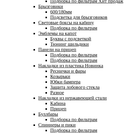
Подборка по фильтрам
Хит продаж
Брызговики
600/180мм
Подсветка для брызговиков
Световые боксы на кабину
Подборка по фильтрам
Эмблемы на капот
Буквы с подсветкой
Тюнинг шильдики
Панели на прицеп
Подборка по фильтрам
Подборка по фильтрам
Накладки из пластика
Новинка
Реснички и фары
Козырьки
Юбки бампера
Защита лобового стекла
Разное
Накладки из нержавеющей стали
Кабина
Прицеп
Буллбары
Подборка по фильтрам
Спиннеры и пики
Подборка по фильтрам