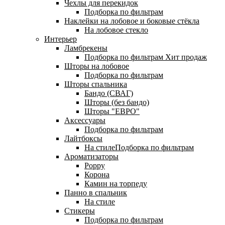
Чехлы для перекидок
Подборка по фильтрам
Наклейки на лобовое и боковые стёкла
На лобовое стекло
Интерьер
Ламбрекены
Подборка по фильтрам
Хит продаж
Шторы на лобовое
Подборка по фильтрам
Шторы спальника
Бандо (СВАГ)
Шторы (без бандо)
Шторы "ЕВРО"
Аксессуары
Подборка по фильтрам
Лайтбоксы
На стилеПодборка по фильтрам
Ароматизаторы
Poppy
Корона
Камин на торпеду
Панно в спальник
На стиле
Стикеры
Подборка по фильтрам