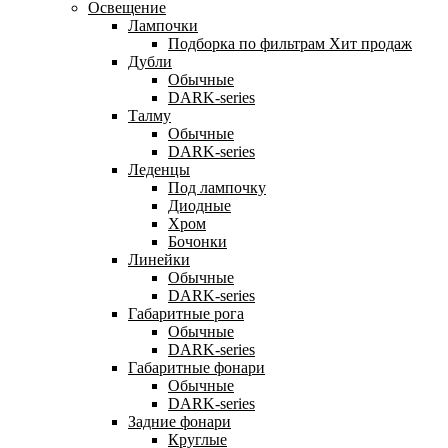
Освещение
Лампочки
Подборка по фильтрам
Хит продаж
Дубли
Обычные
DARK-series
Талму
Обычные
DARK-series
Леденцы
Под лампочку
Диодные
Хром
Бочонки
Линейки
Обычные
DARK-series
Габаритные рога
Обычные
DARK-series
Габаритные фонари
Обычные
DARK-series
Задние фонари
Круглые