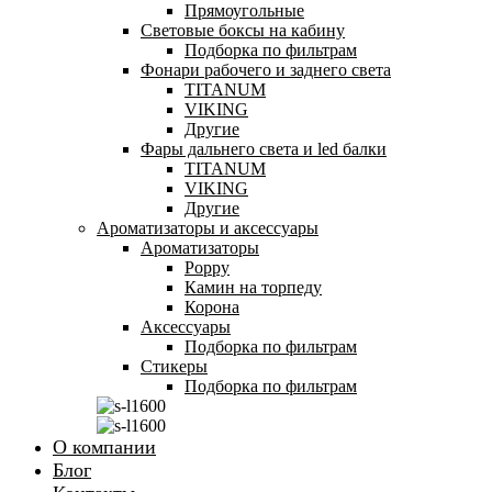
Прямоугольные
Световые боксы на кабину
Подборка по фильтрам
Фонари рабочего и заднего света
TITANUM
VIKING
Другие
Фары дальнего света и led балки
TITANUM
VIKING
Другие
Ароматизаторы и аксессуары
Ароматизаторы
Poppy
Камин на торпеду
Корона
Аксессуары
Подборка по фильтрам
Стикеры
Подборка по фильтрам
О компании
Блог