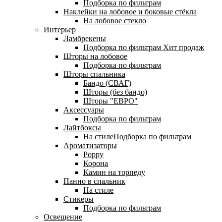
Подборка по фильтрам
Наклейки на лобовое и боковые стёкла
На лобовое стекло
Интерьер
Ламбрекены
Подборка по фильтрам
Хит продаж
Шторы на лобовое
Подборка по фильтрам
Шторы спальника
Бандо (СВАГ)
Шторы (без бандо)
Шторы "ЕВРО"
Аксессуары
Подборка по фильтрам
Лайтбоксы
На стилеПодборка по фильтрам
Ароматизаторы
Poppy
Корона
Камин на торпеду
Панно в спальник
На стиле
Стикеры
Подборка по фильтрам
Освещение