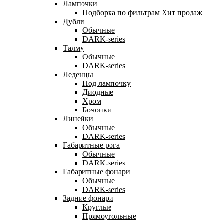
Лампочки
Подборка по фильтрам
Хит продаж
Дубли
Обычные
DARK-series
Талму
Обычные
DARK-series
Леденцы
Под лампочку
Диодные
Хром
Бочонки
Линейки
Обычные
DARK-series
Габаритные рога
Обычные
DARK-series
Габаритные фонари
Обычные
DARK-series
Задние фонари
Круглые
Прямоугольные