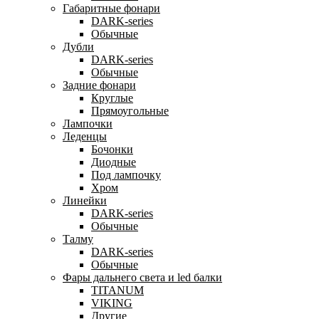
Габаритные фонари
DARK-series
Обычные
Дубли
DARK-series
Обычные
Задние фонари
Круглые
Прямоугольные
Лампочки
Леденцы
Бочонки
Диодные
Под лампочку
Хром
Линейки
DARK-series
Обычные
Талму
DARK-series
Обычные
Фары дальнего света и led балки
TITANUM
VIKING
Другие