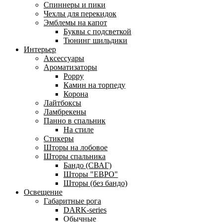
Спиннеры и пики
Чехлы для перекидок
Эмблемы на капот
Буквы с подсветкой
Тюнинг шильдики
Интерьер
Аксессуары
Ароматизаторы
Poppy
Камин на торпеду
Корона
Лайтбоксы
Ламбрекены
Панно в спальник
На стиле
Стикеры
Шторы на лобовое
Шторы спальника
Бандо (СВАГ)
Шторы "ЕВРО"
Шторы (без бандо)
Освещение
Габаритные рога
DARK-series
Обычные