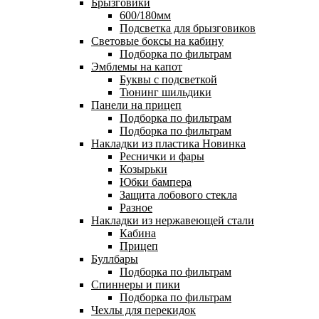
Брызговики
600/180мм
Подсветка для брызговиков
Световые боксы на кабину
Подборка по фильтрам
Эмблемы на капот
Буквы с подсветкой
Тюнинг шильдики
Панели на прицеп
Подборка по фильтрам
Подборка по фильтрам
Накладки из пластика
Новинка
Реснички и фары
Козырьки
Юбки бампера
Защита лобового стекла
Разное
Накладки из нержавеющей стали
Кабина
Прицеп
Буллбары
Подборка по фильтрам
Спиннеры и пики
Подборка по фильтрам
Чехлы для перекидок