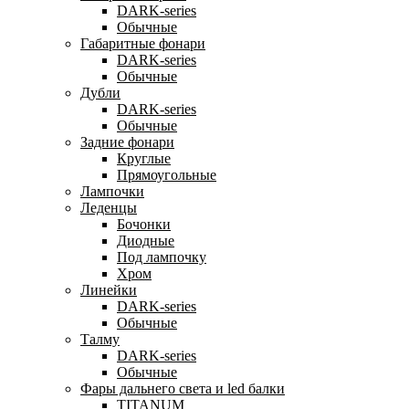
DARK-series
Обычные
Габаритные фонари
DARK-series
Обычные
Дубли
DARK-series
Обычные
Задние фонари
Круглые
Прямоугольные
Лампочки
Леденцы
Бочонки
Диодные
Под лампочку
Хром
Линейки
DARK-series
Обычные
Талму
DARK-series
Обычные
Фары дальнего света и led балки
TITANUM