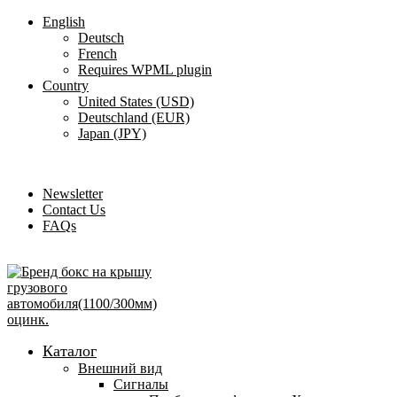
English
Deutsch
French
Requires WPML plugin
Country
United States (USD)
Deutschland (EUR)
Japan (JPY)
ADD ANYTHING HERE OR JUST REMOVE IT…
Newsletter
Contact Us
FAQs
Каталог
Внешний вид
Сигналы