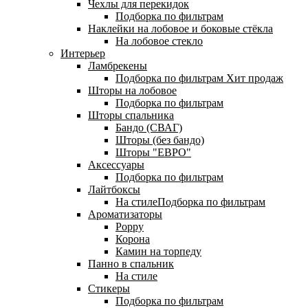
Чехлы для перекидок
Подборка по фильтрам
Наклейки на лобовое и боковые стёкла
На лобовое стекло
Интерьер
Ламбрекены
Подборка по фильтрам
Хит продаж
Шторы на лобовое
Подборка по фильтрам
Шторы спальника
Бандо (СВАГ)
Шторы (без бандо)
Шторы "ЕВРО"
Аксессуары
Подборка по фильтрам
Лайтбоксы
На стилеПодборка по фильтрам
Ароматизаторы
Poppy
Корона
Камин на торпеду
Панно в спальник
На стиле
Стикеры
Подборка по фильтрам