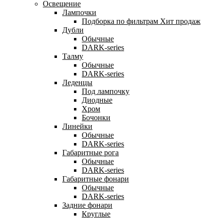
Освещение
Лампочки
Подборка по фильтрам
Хит продаж
Дубли
Обычные
DARK-series
Талму
Обычные
DARK-series
Леденцы
Под лампочку
Диодные
Хром
Бочонки
Линейки
Обычные
DARK-series
Габаритные рога
Обычные
DARK-series
Габаритные фонари
Обычные
DARK-series
Задние фонари
Круглые