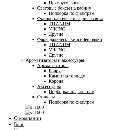
Прямоугольные
Световые боксы на кабину
Подборка по фильтрам
Фонари рабочего и заднего света
TITANUM
VIKING
Другие
Фары дальнего света и led балки
TITANUM
VIKING
Другие
Ароматизаторы и аксессуары
Ароматизаторы
Poppy
Камин на торпеду
Корона
Аксессуары
Подборка по фильтрам
Стикеры
Подборка по фильтрам
О компании
Блог