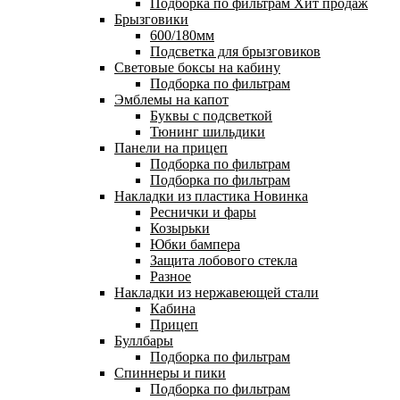
Подборка по фильтрам
Хит продаж
Брызговики
600/180мм
Подсветка для брызговиков
Световые боксы на кабину
Подборка по фильтрам
Эмблемы на капот
Буквы с подсветкой
Тюнинг шильдики
Панели на прицеп
Подборка по фильтрам
Подборка по фильтрам
Накладки из пластика
Новинка
Реснички и фары
Козырьки
Юбки бампера
Защита лобового стекла
Разное
Накладки из нержавеющей стали
Кабина
Прицеп
Буллбары
Подборка по фильтрам
Спиннеры и пики
Подборка по фильтрам