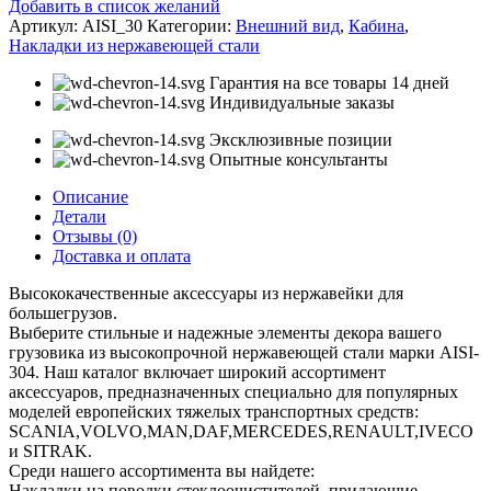
Добавить в список желаний
на
Артикул:
AISI_30
Категории:
Внешний вид
,
Кабина
,
бампер
Накладки из нержавеющей стали
SCANIA
5-
Гарантия на все товары 14 дней
series
Индивидуальные заказы
Эксклюзивные позиции
Опытные консультанты
Описание
Детали
Отзывы (0)
Доставка и оплата
Высококачественные аксессуары из нержавейки для
большегрузов.
Выберите стильные и надежные элементы декора вашего
грузовика из высокопрочной нержавеющей стали марки AISI-
304. Наш каталог включает широкий ассортимент
аксессуаров, предназначенных специально для популярных
моделей европейских тяжелых транспортных средств:
SCANIA,VOLVO,MAN,DAF,MERCEDES,RENAULT,IVECO
и SITRAK.
Среди нашего ассортимента вы найдете:
Накладки на поводки стеклоочистителей, придающие