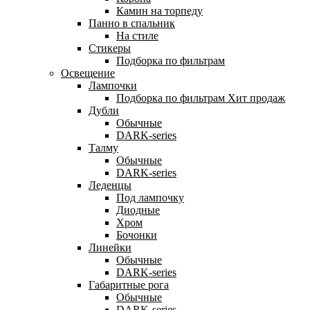
Камин на торпеду
Панно в спальник
На стиле
Стикеры
Подборка по фильтрам
Освещение
Лампочки
Подборка по фильтрам
Хит продаж
Дубли
Обычные
DARK-series
Талму
Обычные
DARK-series
Леденцы
Под лампочку
Диодные
Хром
Бочонки
Линейки
Обычные
DARK-series
Габаритные рога
Обычные
DARK-series