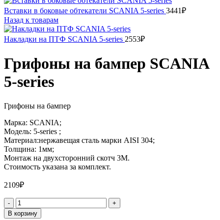
Вставки в боковые обтекатели SCANIA 5-series
3441
₽
Назад к товарам
Накладки на ПТФ SCANIA 5-series
2553
₽
Грифоны на бампер SCANIA
5-series
Грифоны на бампер
Марка: SCANIA;
Модель: 5-series ;
Материал:нержавещая сталь марки AISI 304;
Толщина: 1мм;
Монтаж на двухсторонний скотч 3М.
Стоимость указана за комплект.
2109
₽
Количество
товара
В корзину
Грифоны