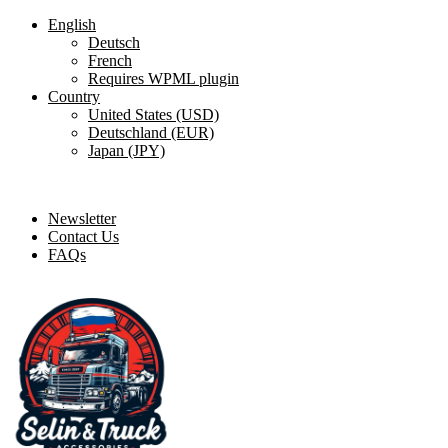
English
Deutsch
French
Requires WPML plugin
Country
United States (USD)
Deutschland (EUR)
Japan (JPY)
ADD ANYTHING HERE OR JUST REMOVE IT…
Newsletter
Contact Us
FAQs