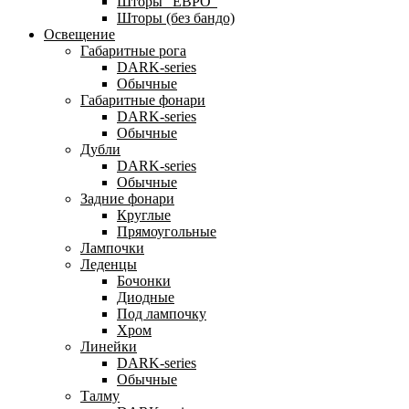
Шторы "ЕВРО"
Шторы (без бандо)
Освещение
Габаритные рога
DARK-series
Обычные
Габаритные фонари
DARK-series
Обычные
Дубли
DARK-series
Обычные
Задние фонари
Круглые
Прямоугольные
Лампочки
Леденцы
Бочонки
Диодные
Под лампочку
Хром
Линейки
DARK-series
Обычные
Талму