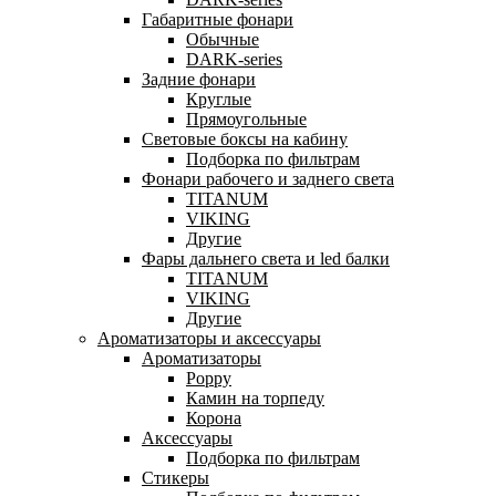
Габаритные фонари
Обычные
DARK-series
Задние фонари
Круглые
Прямоугольные
Световые боксы на кабину
Подборка по фильтрам
Фонари рабочего и заднего света
TITANUM
VIKING
Другие
Фары дальнего света и led балки
TITANUM
VIKING
Другие
Ароматизаторы и аксессуары
Ароматизаторы
Poppy
Камин на торпеду
Корона
Аксессуары
Подборка по фильтрам
Стикеры