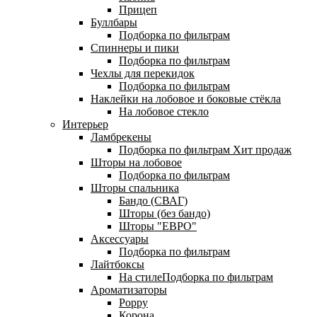
Прицеп
Буллбары
Подборка по фильтрам
Спиннеры и пики
Подборка по фильтрам
Чехлы для перекидок
Подборка по фильтрам
Наклейки на лобовое и боковые стёкла
На лобовое стекло
Интерьер
Ламбрекены
Подборка по фильтрам
Хит продаж
Шторы на лобовое
Подборка по фильтрам
Шторы спальника
Бандо (СВАГ)
Шторы (без бандо)
Шторы "ЕВРО"
Аксессуары
Подборка по фильтрам
Лайтбоксы
На стилеПодборка по фильтрам
Ароматизаторы
Poppy
Корона