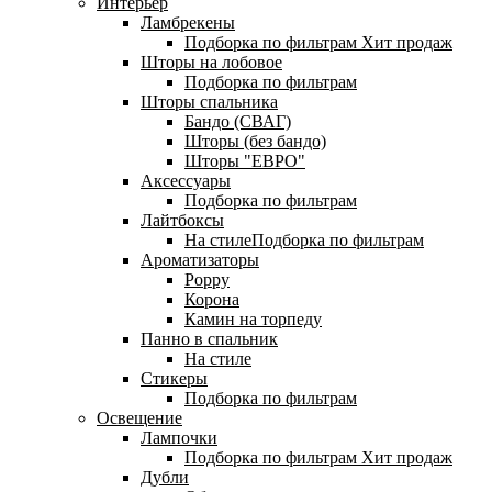
Интерьер
Ламбрекены
Подборка по фильтрам
Хит продаж
Шторы на лобовое
Подборка по фильтрам
Шторы спальника
Бандо (СВАГ)
Шторы (без бандо)
Шторы "ЕВРО"
Аксессуары
Подборка по фильтрам
Лайтбоксы
На стилеПодборка по фильтрам
Ароматизаторы
Poppy
Корона
Камин на торпеду
Панно в спальник
На стиле
Стикеры
Подборка по фильтрам
Освещение
Лампочки
Подборка по фильтрам
Хит продаж
Дубли