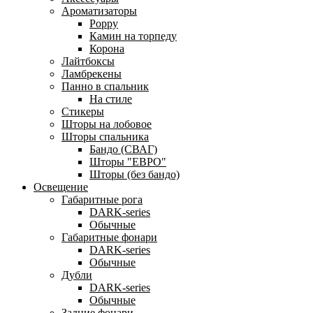
Ароматизаторы
Poppy
Камин на торпеду
Корона
Лайтбоксы
Ламбрекены
Панно в спальник
На стиле
Стикеры
Шторы на лобовое
Шторы спальника
Бандо (СВАГ)
Шторы "ЕВРО"
Шторы (без бандо)
Освещение
Габаритные рога
DARK-series
Обычные
Габаритные фонари
DARK-series
Обычные
Дубли
DARK-series
Обычные
Задние фонари