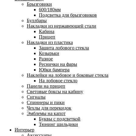
Брызговики
600/180мм
Подсветка для брызговиков
Буллбары
Накладки из нержавеющей стали
Кабина
Прицеп
Накладки из пластика
Защита лобового стекла
Козырьки
Разное
Реснички на фары
Юбки бампера
Наклейки на лобовое и боковые стекла
На лобовое стекло
Панели на прицеп
Световые боксы на кабину
Сигналы
Спиннеры и пики
Чехлы для перекидок
Эмблемы на капот
Буквы с подсветкой
Тюнинг шильдики
Интерьер
Аксессуары