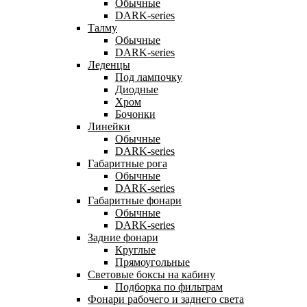
Обычные
DARK-series
Талму
Обычные
DARK-series
Леденцы
Под лампочку
Диодные
Хром
Бочонки
Линейки
Обычные
DARK-series
Габаритные рога
Обычные
DARK-series
Габаритные фонари
Обычные
DARK-series
Задние фонари
Круглые
Прямоугольные
Световые боксы на кабину
Подборка по фильтрам
Фонари рабочего и заднего света