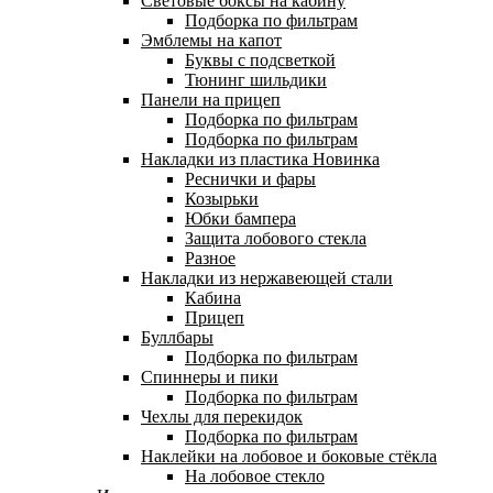
Световые боксы на кабину
Подборка по фильтрам
Эмблемы на капот
Буквы с подсветкой
Тюнинг шильдики
Панели на прицеп
Подборка по фильтрам
Подборка по фильтрам
Накладки из пластика
Новинка
Реснички и фары
Козырьки
Юбки бампера
Защита лобового стекла
Разное
Накладки из нержавеющей стали
Кабина
Прицеп
Буллбары
Подборка по фильтрам
Спиннеры и пики
Подборка по фильтрам
Чехлы для перекидок
Подборка по фильтрам
Наклейки на лобовое и боковые стёкла
На лобовое стекло