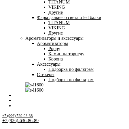
TITANUM
VIKING
Другие
Фары дальнего света и led балки
TITANUM
VIKING
Другие
Ароматизаторы и аксессуары
Ароматизаторы
Poppy
Камин на торпеду
Корона
Аксессуары
Подборка по фильтрам
Стикеры
Подборка по фильтрам
О компании
Блог
Контакты
+7 (906) 729-93-38
+7 (926)-636-86-89
Заказать звонок