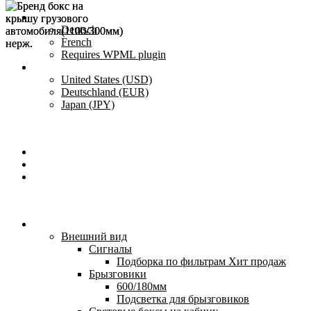
English
Deutsch
French
Requires WPML plugin
Country
United States (USD)
Deutschland (EUR)
Japan (JPY)
ADD ANYTHING HERE OR JUST REMOVE IT…
Newsletter
Contact Us
FAQs
Каталог
Внешний вид
Сигналы
Подборка по фильтрам
Хит продаж
Брызговики
600/180мм
Подсветка для брызговиков