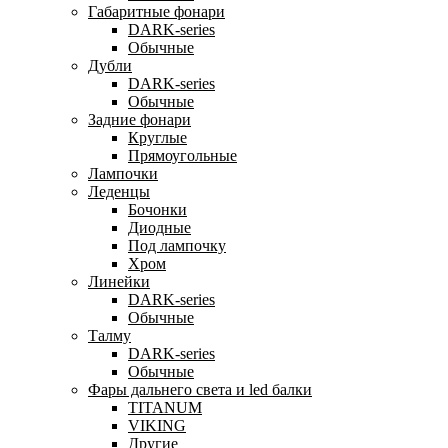
Габаритные фонари
DARK-series
Обычные
Дубли
DARK-series
Обычные
Задние фонари
Круглые
Прямоугольные
Лампочки
Леденцы
Бочонки
Диодные
Под лампочку
Хром
Линейки
DARK-series
Обычные
Талму
DARK-series
Обычные
Фары дальнего света и led балки
TITANUM
VIKING
Другие