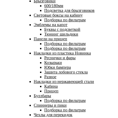
Брызговики
600/180мм
Подсветка для брызговиков
Световые боксы на кабину
Подборка по фильтрам
Эмблемы на капот
Буквы с подсветкой
Тюнинг шильдики
Панели на прицеп
Подборка по фильтрам
Подборка по фильтрам
Накладки из пластика
Новинка
Реснички и фары
Козырьки
Юбки бампера
Защита лобового стекла
Разное
Накладки из нержавеющей стали
Кабина
Прицеп
Буллбары
Подборка по фильтрам
Спиннеры и пики
Подборка по фильтрам
Чехлы для перекидок