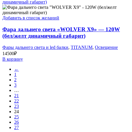
Добавить в список желаний
Фара дальнего света «WOLVER X9» — 120W
(бел/желт динамичный габарит)
Фары дальнего света и led балки
,
TITANUM
,
Освещение
14500
₽
В корзину
←
1
2
3
…
21
22
23
24
25
26
27