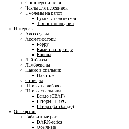
Спиннеры и пики
Чехлы для перекидок
Эмблемы на капот
Буквы с подсветкой
Тюнинг шильдики
Интерьер
Аксессуары
Ароматизаторы
Poppy
Камин на торпеду
Корона
Лайтбоксы
Ламбрекены
Панно в спальник
На стиле
Стикеры
Шторы на лобовое
Шторы спальника
Бандо (СВАГ)
Шторы "ЕВРО"
Шторы (без бандо)
Освещение
Габаритные рога
DARK-series
Обычные