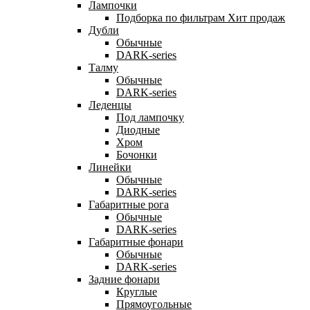
Лампочки
Подборка по фильтрам
Хит продаж
Дубли
Обычные
DARK-series
Талму
Обычные
DARK-series
Леденцы
Под лампочку
Диодные
Хром
Бочонки
Линейки
Обычные
DARK-series
Габаритные рога
Обычные
DARK-series
Габаритные фонари
Обычные
DARK-series
Задние фонари
Круглые
Прямоугольные