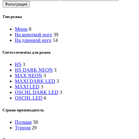
цена
цена
Фильтрация
Тип рожка
Мини
8
На короткой ноге
39
На длинной ноге
14
Светоэлементы для рожек
HS
3
HS DARK NEON
3
MAX NEON
3
MAXI DARK LED
3
MAXI LED
3
OSCHL DARK LED
3
OSCHL LED
6
Страна-производитель
Польша
58
Турция
29