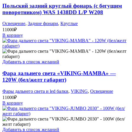
Польский задний круглый фонарь (с бегущим
поворотником) WAS 1438DD L/P W208
Освещение
,
Задние фонари
,
Круглые
11000
₽
В корзину
Добавить в список желаний
Фара дальнего света «VIKING-MAMBA» —
120W (бел/желт габарит)
Фары дальнего света и led балки
,
VIKING
,
Освещение
11000
₽
В корзину
Добавить в список желаний