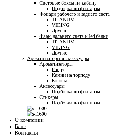
Световые боксы на кабину
Подборка по фильтрам
Фонари рабочего и заднего света
TITANUM
VIKING
Другие
Фары дальнего света и led балки
TITANUM
VIKING
Другие
Ароматизаторы и аксессуары
Ароматизаторы
Poppy
Камин на торпеду
Корона
Аксессуары
Подборка по фильтрам
Стикеры
Подборка по фильтрам
О компании
Блог
Контакты