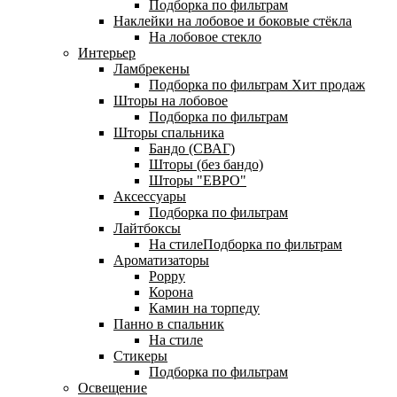
Подборка по фильтрам
Наклейки на лобовое и боковые стёкла
На лобовое стекло
Интерьер
Ламбрекены
Подборка по фильтрам
Хит продаж
Шторы на лобовое
Подборка по фильтрам
Шторы спальника
Бандо (СВАГ)
Шторы (без бандо)
Шторы "ЕВРО"
Аксессуары
Подборка по фильтрам
Лайтбоксы
На стилеПодборка по фильтрам
Ароматизаторы
Poppy
Корона
Камин на торпеду
Панно в спальник
На стиле
Стикеры
Подборка по фильтрам
Освещение