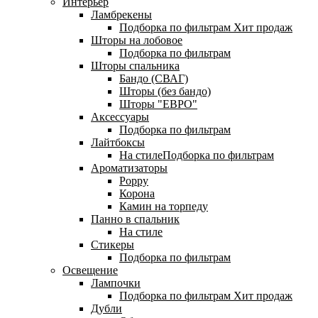
Интерьер
Ламбрекены
Подборка по фильтрам
Хит продаж
Шторы на лобовое
Подборка по фильтрам
Шторы спальника
Бандо (СВАГ)
Шторы (без бандо)
Шторы "ЕВРО"
Аксессуары
Подборка по фильтрам
Лайтбоксы
На стилеПодборка по фильтрам
Ароматизаторы
Poppy
Корона
Камин на торпеду
Панно в спальник
На стиле
Стикеры
Подборка по фильтрам
Освещение
Лампочки
Подборка по фильтрам
Хит продаж
Дубли