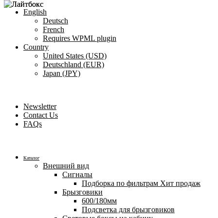
English
Deutsch
French
Requires WPML plugin
Country
United States (USD)
Deutschland (EUR)
Japan (JPY)
ADD ANYTHING HERE OR JUST REMOVE IT…
Newsletter
Contact Us
FAQs
Каталог
Внешний вид
Сигналы
Подборка по фильтрам
Хит продаж
Брызговики
600/180мм
Подсветка для брызговиков