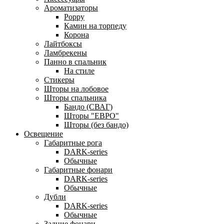
Ароматизаторы
Poppy
Камин на торпеду
Корона
Лайтбоксы
Ламбрекены
Панно в спальник
На стиле
Стикеры
Шторы на лобовое
Шторы спальника
Бандо (СВАГ)
Шторы "ЕВРО"
Шторы (без бандо)
Освещение
Габаритные рога
DARK-series
Обычные
Габаритные фонари
DARK-series
Обычные
Дубли
DARK-series
Обычные
Задние фонари