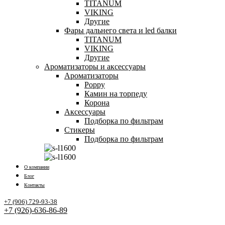
TITANUM
VIKING
Другие
Фары дальнего света и led балки
TITANUM
VIKING
Другие
Ароматизаторы и аксессуары
Ароматизаторы
Poppy
Камин на торпеду
Корона
Аксессуары
Подборка по фильтрам
Стикеры
Подборка по фильтрам
О компании
Блог
Контакты
+7 (906) 729-93-38
+7 (926)-636-86-89
Заказать звонок