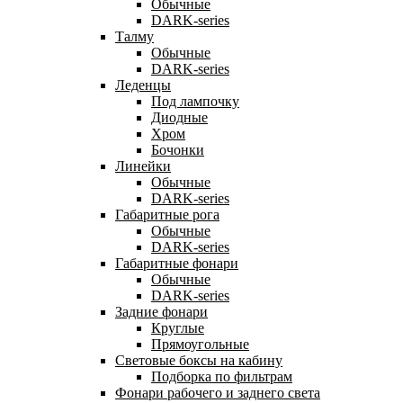
Обычные
DARK-series
Талму
Обычные
DARK-series
Леденцы
Под лампочку
Диодные
Хром
Бочонки
Линейки
Обычные
DARK-series
Габаритные рога
Обычные
DARK-series
Габаритные фонари
Обычные
DARK-series
Задние фонари
Круглые
Прямоугольные
Световые боксы на кабину
Подборка по фильтрам
Фонари рабочего и заднего света