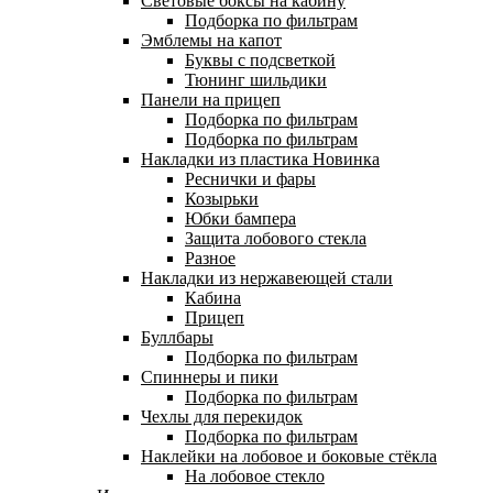
Световые боксы на кабину
Подборка по фильтрам
Эмблемы на капот
Буквы с подсветкой
Тюнинг шильдики
Панели на прицеп
Подборка по фильтрам
Подборка по фильтрам
Накладки из пластика
Новинка
Реснички и фары
Козырьки
Юбки бампера
Защита лобового стекла
Разное
Накладки из нержавеющей стали
Кабина
Прицеп
Буллбары
Подборка по фильтрам
Спиннеры и пики
Подборка по фильтрам
Чехлы для перекидок
Подборка по фильтрам
Наклейки на лобовое и боковые стёкла
На лобовое стекло