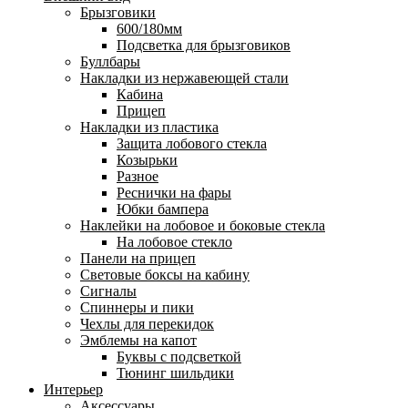
Брызговики
600/180мм
Подсветка для брызговиков
Буллбары
Накладки из нержавеющей стали
Кабина
Прицеп
Накладки из пластика
Защита лобового стекла
Козырьки
Разное
Реснички на фары
Юбки бампера
Наклейки на лобовое и боковые стекла
На лобовое стекло
Панели на прицеп
Световые боксы на кабину
Сигналы
Спиннеры и пики
Чехлы для перекидок
Эмблемы на капот
Буквы с подсветкой
Тюнинг шильдики
Интерьер
Аксессуары